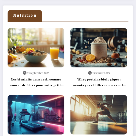
Nutrition
13 septembre 2025
19 février 2025
Les bienfaits du muesli comme
Whey proteine biologique :
source de fibres pour votre petit-
avantages et differences avec la
déjeuner
version conventionnelle